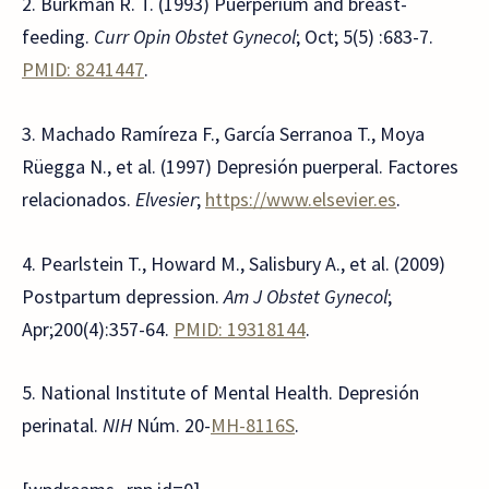
2. Burkman R. T. (1993) Puerperium and breast-
feeding.
Curr Opin Obstet Gynecol
; Oct; 5(5) :683-7.
PMID: 8241447
.
3. Machado Ramíreza F., García Serranoa T., Moya
Rüegga N., et al. (1997) Depresión puerperal. Factores
relacionados.
Elvesier
;
https://www.elsevier.es
.
4. Pearlstein T., Howard M., Salisbury A., et al. (2009)
Postpartum depression.
Am J Obstet Gynecol
;
Apr;200(4):357-64.
PMID: 19318144
.
5. National Institute of Mental Health. Depresión
perinatal.
NIH
Núm. 20-
MH-8116S
.