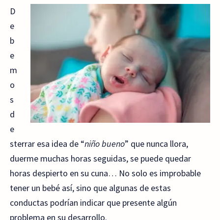
D
e
b
e
m
o
s
d
e
sterrar esa idea de “
niño bueno
” que nunca llora,
duerme muchas horas seguidas, se puede quedar
horas despierto en su cuna… No solo es improbable
tener un bebé así, sino que algunas de estas
conductas podrían indicar que presente algún
problema en su desarrollo.