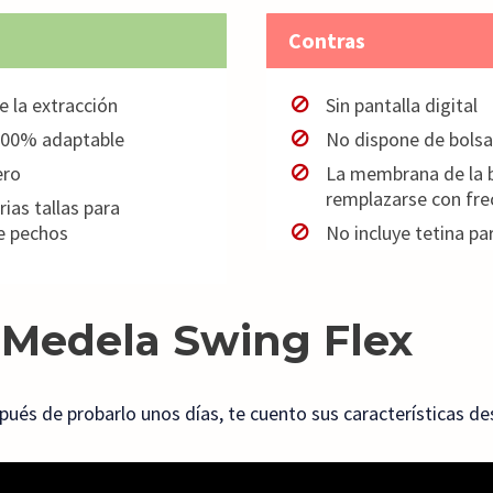
Contras
e la extracción
Sin pantalla digital
 100% adaptable
No dispone de bolsa
ero
La membrana de la 
remplazarse con fre
as tallas para
e pechos
No incluye tetina pa
l Medela Swing Flex
pués de probarlo unos días, te cuento sus características d