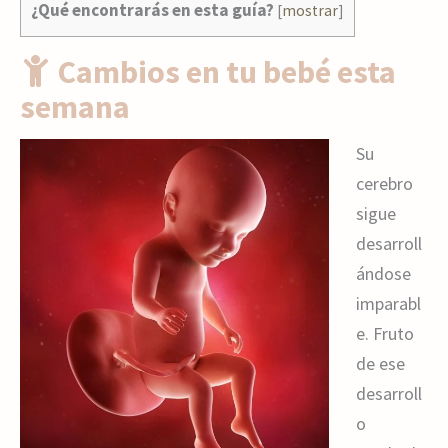
¿Qué encontrarás en esta guía?
[
mostrar
]
Cambios en tu bebé esta
semana
Su
cerebro
sigue
desarroll
ándose
imparabl
e. Fruto
de ese
desarroll
o