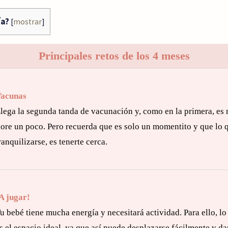
ía?
[
mostrar
]
Principales retos de los 4 meses
acunas
lega la segunda tanda de vacunación y, como en la primera, es 
lore un poco. Pero recuerda que es solo un momentito y que lo 
ranquilizarse, es tenerte cerca.
A jugar!
u bebé tiene mucha energía y necesitará actividad. Para ello, lo 
s el espacio ideal, ya que así puede desplazarse fácilmente y da