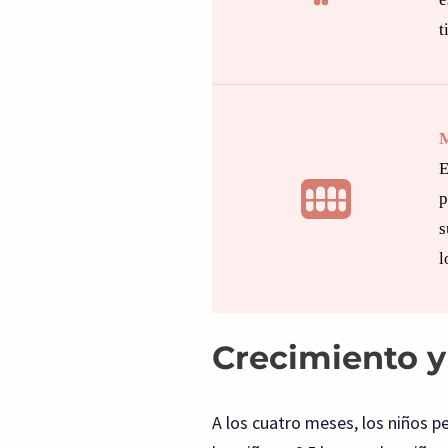
t
M
E
p
s
l
Crecimiento y
A los cuatro meses, los niños pe