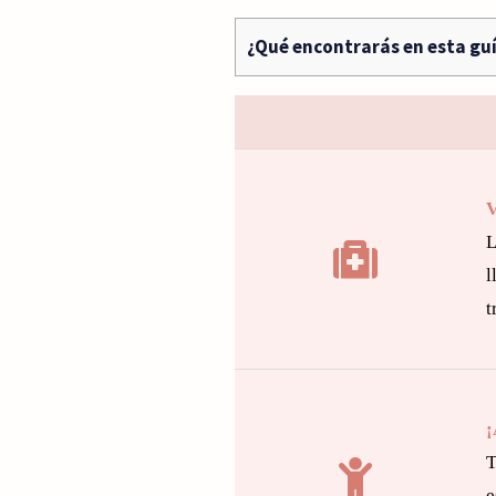
¿Qué encontrarás en esta gu
V
L
l
t
¡
T
e