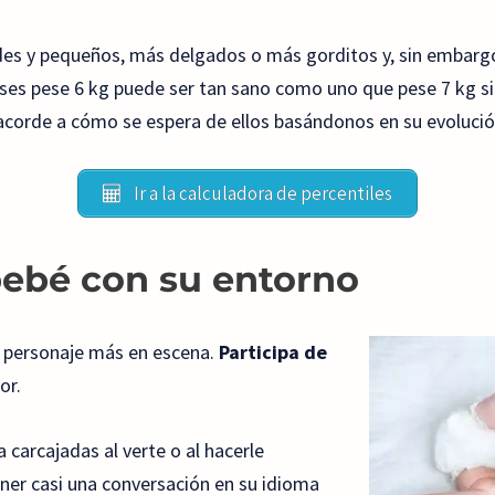
es y pequeños, más delgados o más gorditos y, sin embargo
ses pese 6 kg puede ser tan sano como uno que pese 7 kg s
n acorde a cómo se espera de ellos basándonos en su evolució
Ir a la calculadora de percentiles
bebé con su entorno
n personaje más en escena.
Participa de
or.
 carcajadas al verte o al hacerle
ner casi una conversación en su idioma