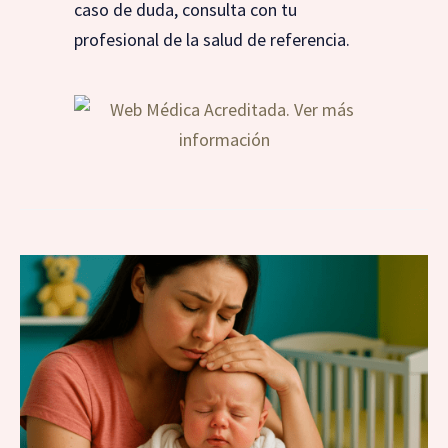
caso de duda, consulta con tu
profesional de la salud de referencia.
Meningitis
en
bebés:
síntomas,
tratamiento
y
prevención