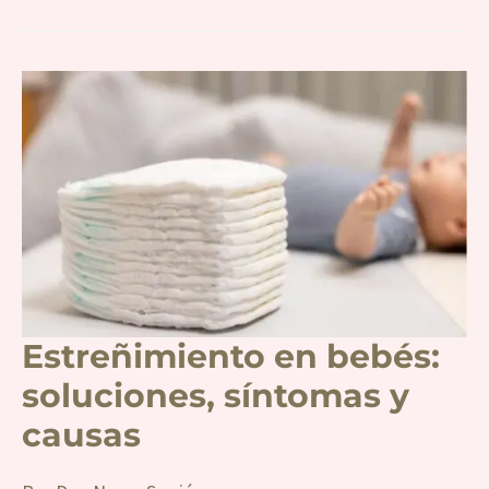
Estreñimiento
en
bebés:
soluciones,
síntomas
y
causas
Estreñimiento en bebés:
soluciones, síntomas y
causas