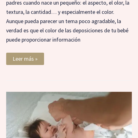
padres cuando nace un pequeño: el aspecto, el olor, la
textura, la cantidad… y especialmente el color.
Aunque pueda parecer un tema poco agradable, la
verdad es que el color de las deposiciones de tu bebé
puede proporcionar información
Leer más »
¿Por
qué
la
caca
de
mi
bebé
es