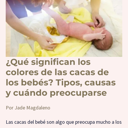
colores
de
las
cacas
de
los
bebés?
Tipos,
causas
y
cuándo
¿Qué significan los
preocuparse
colores de las cacas de
los bebés? Tipos, causas
y cuándo preocuparse
Por
Jade Magdaleno
Las cacas del bebé son algo que preocupa mucho a los