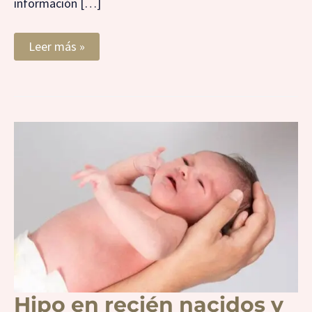
información […]
Leer más »
Hipo
en
recién
nacidos
y
bebés:
cómo
quitarlo
y
prevenirlo
Hipo en recién nacidos y