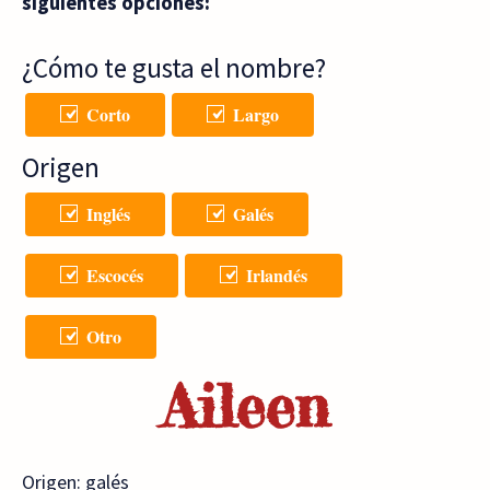
siguientes opciones:
¿Cómo te gusta el nombre?
Corto
Largo
Origen
Inglés
Galés
Escocés
Irlandés
Otro
Aileen
Origen: galés