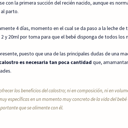
se con la primera succión del recién nacido, aunque es norm
al parto.
ente 4 días, momento en el cual se da paso a la leche de t
e 2 y 20ml por toma para que el bebé disponga de todos los n
esente, puesto que una de las principales dudas de una madr
 calostro es necesaria tan poca cantidad
que, amamantan
dades.
ofrecer los beneficios del calostro; ni en composición, ni en volume
uy específicas en un momento muy concreto de la vida del bebé qu
mportante que se alimente con él.