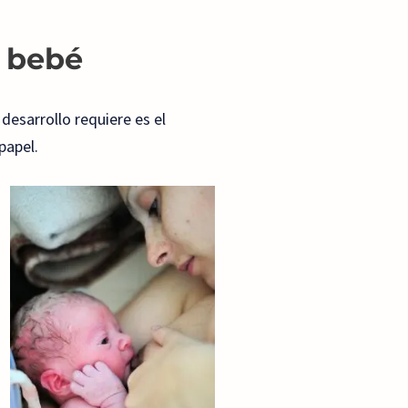
l bebé
esarrollo requiere es el
papel.