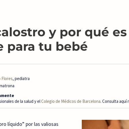
calostro y por qué es
 para tu bebé
 Flores
, pediatra
 matrona
camente
onales de la salud y el
Colegio de Médicos de Barcelona
. Consulta aquí
ro líquido” por las valiosas