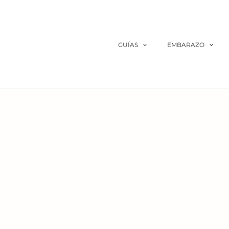
Ir
al
contenido
GUÍAS
EMBARAZO