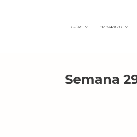
Ir
al
contenido
GUÍAS
EMBARAZO
Semana 29