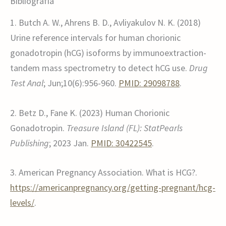
Bibliografía
1. Butch A. W., Ahrens B. D., Avliyakulov N. K. (2018)
Urine reference intervals for human chorionic
gonadotropin (hCG) isoforms by immunoextraction-
tandem mass spectrometry to detect hCG use.
Drug
Test Anal
; Jun;10(6):956-960.
PMID: 29098788
.
2. Betz D., Fane K. (2023) Human Chorionic
Gonadotropin.
Treasure Island (FL): StatPearls
Publishing
; 2023 Jan.
PMID: 30422545
.
3. American Pregnancy Association. What is HCG?.
https://americanpregnancy.org/getting-pregnant/hcg-
levels/
.