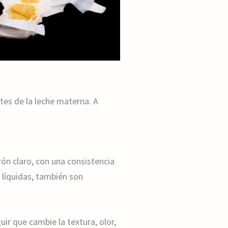
tes de la leche materna. A
ón claro, con una consistencia
líquidas, también son
ir que cambie la textura, olor,