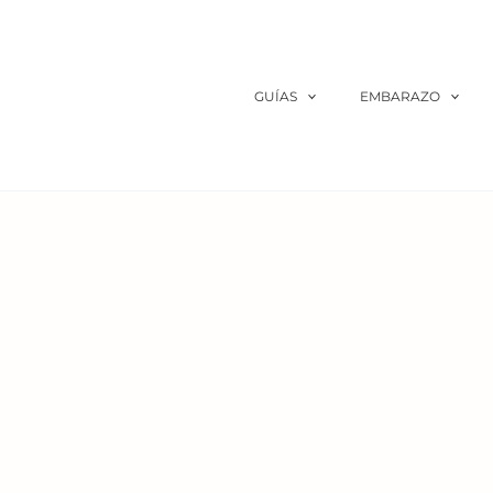
Ir
al
contenido
GUÍAS
EMBARAZO