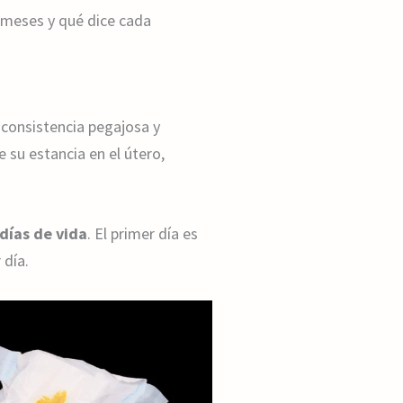
 meses y qué dice cada
 consistencia pegajosa y
 su estancia en el útero,
días de vida
. El primer día es
 día.