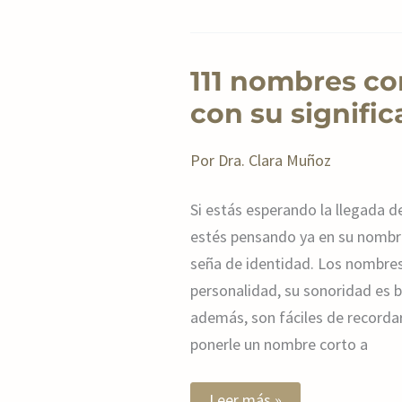
111
111 nombres co
nombres
cortos
con su signific
de
niño
con
Por
Dra. Clara Muñoz
su
significado
y
Si estás esperando la llegada d
origen
estés pensando ya en su nombre,
seña de identidad. Los nombres
personalidad, su sonoridad es 
además, son fáciles de recordar.
ponerle un nombre corto a
Leer más »