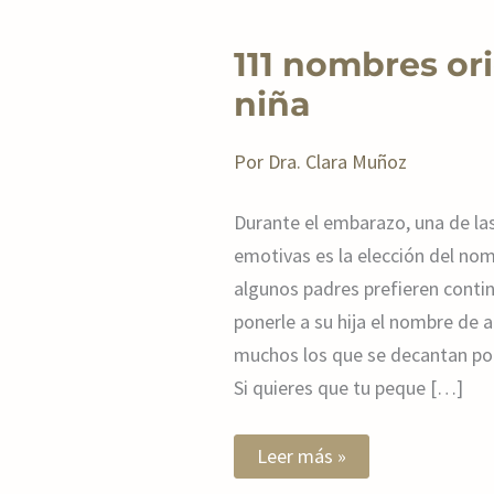
111
111 nombres or
nombres
originales
niña
de
niña
Por
Dra. Clara Muñoz
Durante el embarazo, una de la
emotivas es la elección del no
algunos padres prefieren contin
ponerle a su hija el nombre de a
muchos los que se decantan por
Si quieres que tu peque […]
Leer más »