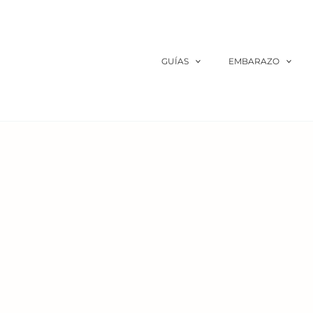
Ir
al
contenido
GUÍAS
EMBARAZO