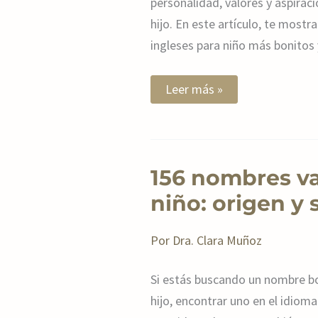
personalidad, valores y aspirac
hijo. En este artículo, te most
ingleses para niño más bonitos 
Leer más »
156
156 nombres v
nombres
vascos
niño: origen y 
de
niño:
origen
Por
Dra. Clara Muñoz
y
significado
Si estás buscando un nombre bo
hijo, encontrar uno en el idiom