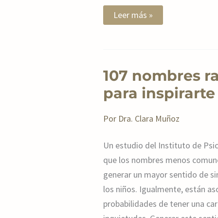
Leer más »
107
107 nombres ra
nombres
raros
para inspirarte
de
niño
para
Por
Dra. Clara Muñoz
inspirarte
Un estudio del Instituto de Psi
que los nombres menos comune
generar un mayor sentido de si
los niños. Igualmente, están a
probabilidades de tener una car