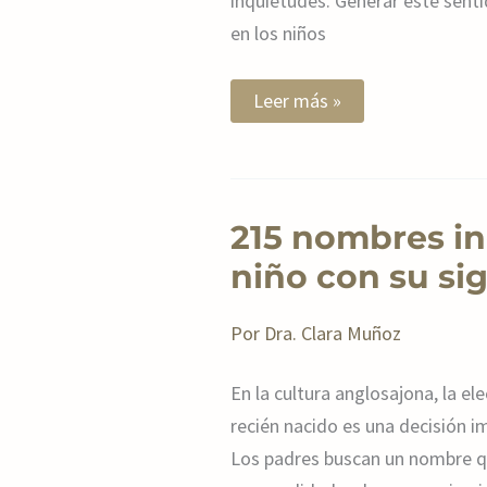
inquietudes. Generar este sent
en los niños
Leer más »
215
215 nombres in
nombres
ingleses
niño con su si
de
niño
con
Por
Dra. Clara Muñoz
su
significado
En la cultura anglosajona, la e
recién nacido es una decisión im
Los padres buscan un nombre qu