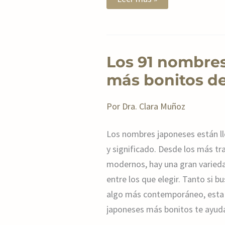
Los
Los 91 nombre
91
nombres
más bonitos de
japoneses
más
bonitos
Por
Dra. Clara Muñoz
de
niño
y
Los nombres japoneses están lle
niña
y significado. Desde los más tr
modernos, hay una gran varied
entre los que elegir. Tanto si 
algo más contemporáneo, esta 
japoneses más bonitos te ayud