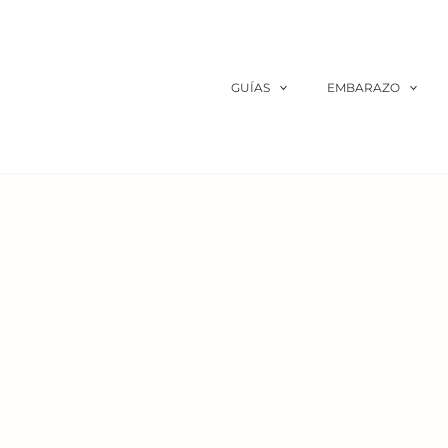
Ir
al
contenido
GUÍAS
EMBARAZO