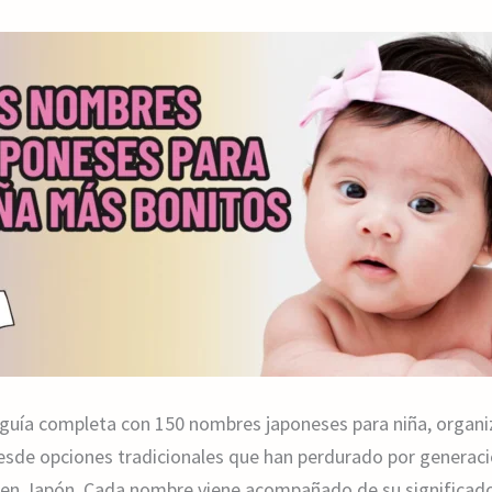
uía completa con 150 nombres japoneses para niña, organiz
esde opciones tradicionales que han perdurado por genera
n Japón. Cada nombre viene acompañado de su significado d