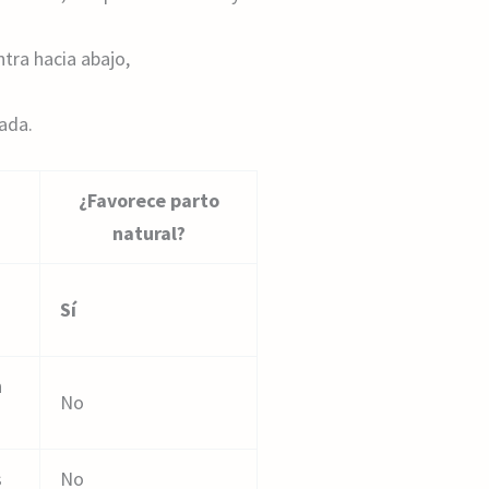
tra hacia abajo,
ada.
¿Favorece parto
natural?
Sí
n
No
s
No