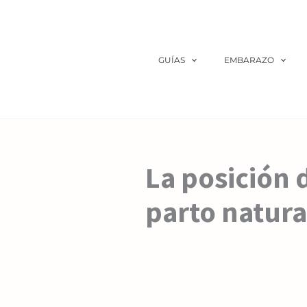
Ir
al
contenido
GUÍAS
EMBARAZO
La posición d
parto natura