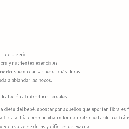
cil de digerir.
ibra y nutrientes esenciales.
finado
: suelen causar heces más duras.
uda a ablandar las heces.
idratación al introducir cereales
a dieta del bebé, apostar por aquellos que aportan fibra es 
 fibra actúa como un «barredor natural» que facilita el tráns
pueden volverse duras y difíciles de evacuar.