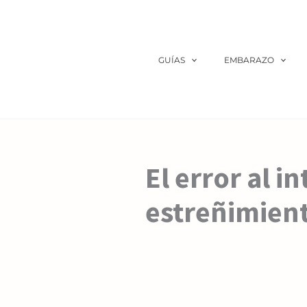
Ir
al
contenido
GUÍAS
EMBARAZO
El error al i
estreñimien