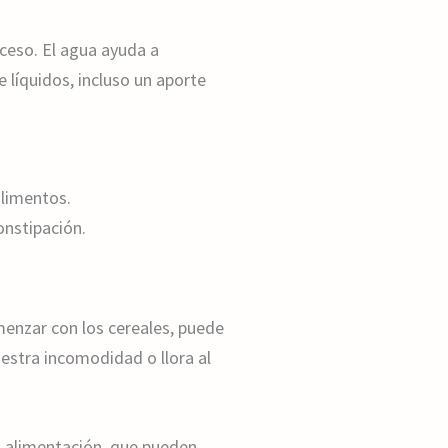
oceso. El agua ayuda a
e líquidos, incluso un aporte
alimentos.
onstipación.
enzar con los cereales, puede
uestra incomodidad o llora al
a alimentación, que pueden