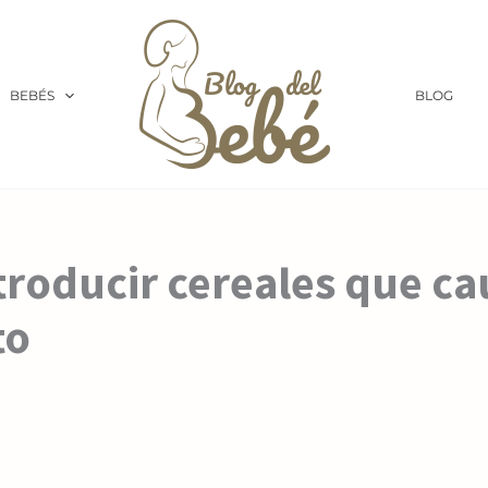
BEBÉS
BLOG
ntroducir cereales que c
to