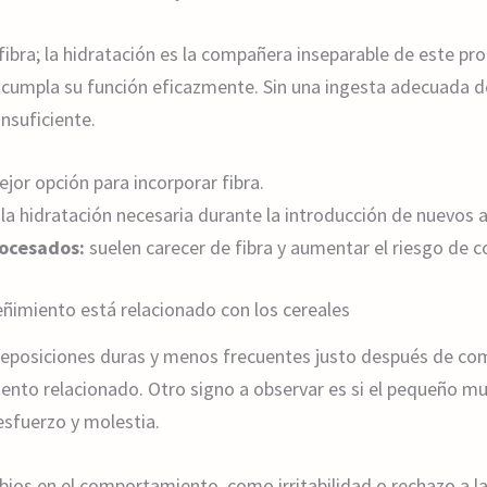
ibra; la hidratación es la compañera inseparable de este pr
ue cumpla su función eficazmente. Sin una ingesta adecuada d
nsuficiente.
jor opción para incorporar fibra.
la hidratación necesaria durante la introducción de nuevos 
rocesados:
suelen carecer de fibra y aumentar el riesgo de c
reñimiento está relacionado con los cereales
deposiciones duras y menos frecuentes justo después de com
miento relacionado. Otro signo a observar es si el pequeño m
 esfuerzo y molestia.
ios en el comportamiento, como irritabilidad o rechazo a l